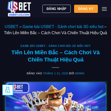
Bỏ
ĐĂNG NHẬP
ĐĂNG KÝ
qua
nội
dung
USBET
–
Game bài USBET - Sảnh chơi bài 3D siêu hot
–
Tiến Lên Miền Bắc – Cách Chơi Và Chiến Thuật Hiệu Quả
GAME BÀI USBET - SẢNH CHƠI BÀI 3D SIÊU HOT
Tiến Lên Miền Bắc – Cách Chơi Và
Chiến Thuật Hiệu Quả
ĐĂNG VÀO
THÁNG 1 21, 2026
BỞI
ADMIN
21
Th1