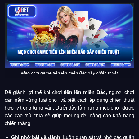
Mẹo chơi game tiến lên miền Bắc đầy chiến thuật
Để giành lợi thế khi chơi
tiến lên miền Bắc
, người chơi
cần nắm vững luật chơi và biết cách áp dụng chiến thuật
hợp lý trong từng ván. Dưới đây là những mẹo chơi được
các cao thủ chia sẻ giúp mọi người nâng cao khả năng
chiến thắng:
Ghi nhớ bài đã đánh:
Luôn quan sát và nhớ các quân