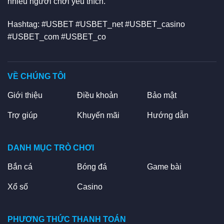
nhiều người chơi yêu thích.
Hashtag: #USBET #USBET_net #USBET_casino
#USBET_com #USBET_co
VỀ CHÚNG TÔI
Giới thiệu
Điều khoản
Bảo mật
Trợ giúp
Khuyến mãi
Hướng dẫn
DANH MỤC TRÒ CHƠI
Bắn cá
Bóng đá
Game bài
Xổ số
Casino
PHƯƠNG THỨC THANH TOÁN