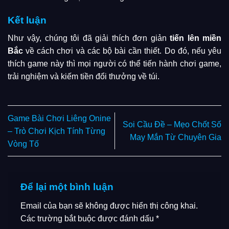
Kết luận
Như vậy, chúng tôi đã giải thích đơn giản
tiến lên miền
Bắc
về cách chơi và các bộ bài cần thiết. Do đó, nếu yêu
thích game này thì mọi người có thể tiến hành chơi game,
trải nghiệm và kiếm tiền đổi thưởng về túi.
Game Bài Chơi Liêng Onine
Soi Cầu Đề – Mẹo Chốt Số
– Trò Chơi Kịch Tính Từng
May Mắn Từ Chuyên Gia
Vòng Tố
Để lại một bình luận
Email của bạn sẽ không được hiển thị công khai.
Các trường bắt buộc được đánh dấu
*