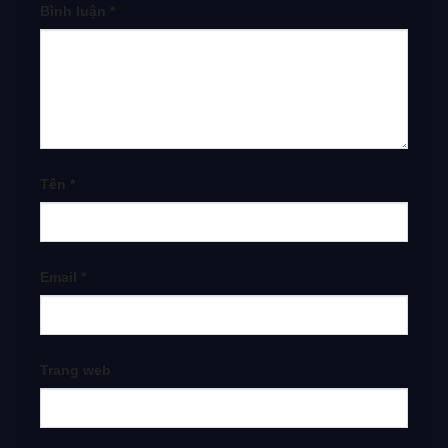
Bình luận
*
Tên
*
Email
*
Trang web