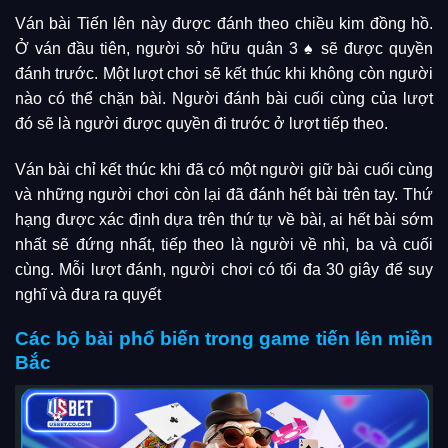
Ván bài Tiến lên này được đánh theo chiều kim đồng hồ.
Ở ván đầu tiên, người sở hữu quân 3 ♠ sẽ được quyền
đánh trước. Một lượt chơi sẽ kết thúc khi không còn người
nào có thể chặn bài. Người đánh bài cuối cùng của lượt
đó sẽ là người được quyền đi trước ở lượt tiếp theo.
Ván bài chỉ kết thúc khi đã có một người giữ bài cuối cùng
và những người chơi còn lại đã đánh hết bài trên tay. Thứ
hạng được xác định dựa trên thứ tự về bài, ai hết bài sớm
nhất sẽ đứng nhất, tiếp theo là người về nhì, ba và cuối
cùng. Mỗi lượt đánh, người chơi có tối đa 30 giây để suy
nghĩ và đưa ra quyết
Các bộ bài phổ biến trong game tiến lên miền
Bắc