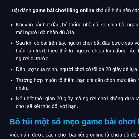
Luật đánh
game bài chơi liêng online
khá dễ hiểu nên cách
Khi ván bài bắt đầu, hệ thống nhà cái sẽ chia bài ngẫu
mỗi người đã nhận đủ 3 lá.
Sau khi có bài trên tay, người chơi bắt đầu bước vào 
hiện lần lượt, theo thứ tự ngược chiều kim đồng hồ.
người đi trước.
Đến lượt của mình, người chơi có tối đa 20 giây để lựa
Trường hợp muốn tố thêm, bạn chỉ cần chọn mức tiền 
nhận.
Nếu hết thời gian 20 giây mà người chơi không đưa ra 
chơi sẽ kết thúc đối với bạn.
Bỏ túi một số mẹo game bài chơi l
Việc nắm được cách chơi bài
liêng online
là chưa đủ để 