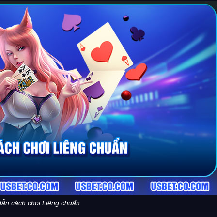
ẫn cách chơi Liêng chuẩn