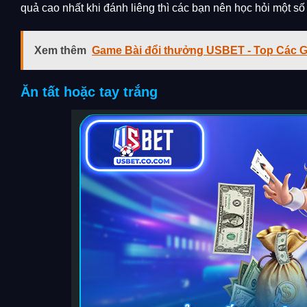
quả cao nhất khi đánh liêng thì các bạn nên học hỏi một s
Xem thêm
Game Bài đổi thưởng USBET - Top Các 
Ăn tất hoặc tay trắng