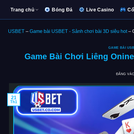
Bỏ
Trang chủ
Bóng Đá
Live Casino
Cổ
qua
nội
dung
USBET
–
Game bài USBET - Sảnh chơi bài 3D siêu hot
–
GAME BÀI USB
Game Bài Chơi Liêng Onine
ĐĂNG VÀ
21
Th1