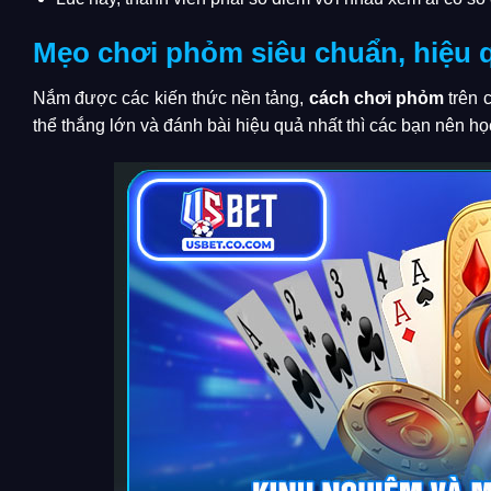
Mẹo chơi phỏm siêu chuẩn, hiệu q
Nắm được các kiến thức nền tảng,
cách chơi phỏm
trên 
thể thắng lớn và đánh bài hiệu quả nhất thì các bạn nên h