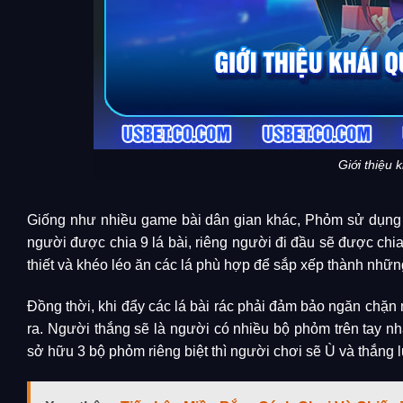
Giới thiệu 
Giống như nhiều game bài dân gian khác, Phỏm sử dụng b
người được chia 9 lá bài, riêng người đi đầu sẽ được chi
thiết và khéo léo ăn các lá phù hợp để sắp xếp thành nhữ
Đồng thời, khi đẩy các lá bài rác phải đảm bảo ngăn ch
ra. Người thắng sẽ là người có nhiều bộ phỏm trên tay nhấ
sở hữu 3 bộ phỏm riêng biệt thì người chơi sẽ Ù và thắng 