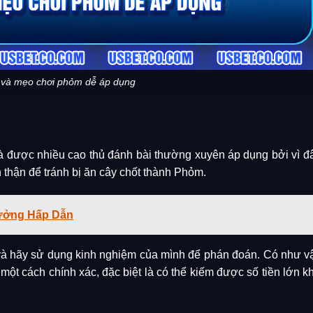
 và mẹo chơi phỏm dễ áp dụng
mà được nhiều cao thủ đánh bài thường xuyên áp dụng bởi vì đâ
n thận để tránh bị ăn cây chốt thành Phỏm.
hưởng Hấp Dẫn
 và hãy sử dụng kinh nghiệm của mình để phán đoán. Có như vậ
một cách chính xác, đặc biệt là có thể kiếm được số tiền lớn k