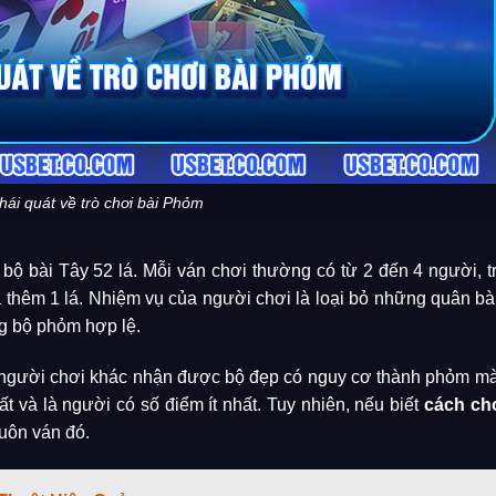
khái quát về trò chơi bài Phỏm
ộ bài Tây 52 lá. Mỗi ván chơi thường có từ 2 đến 4 người, t
a thêm 1 lá. Nhiệm vụ của người chơi là loại bỏ những quân b
ng bộ phỏm hợp lệ.
ặn người chơi khác nhận được bộ đẹp có nguy cơ thành phỏm m
t và là người có số điểm ít nhất. Tuy nhiên, nếu biết
cách ch
luôn ván đó.