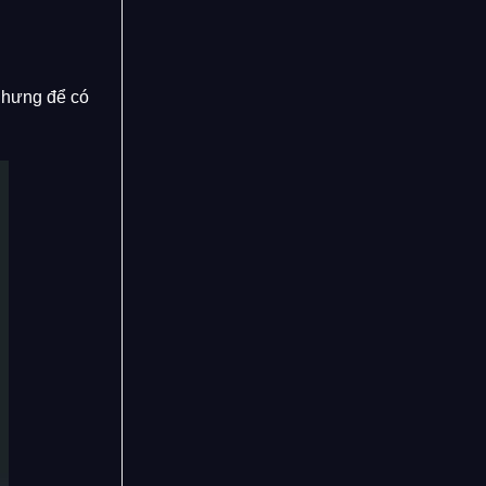
nhưng để có