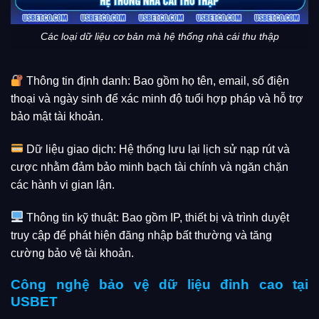
Các loại dữ liệu cơ bản mà hệ thống nhà cái thu thập
Thông tin định danh: Bao gồm họ tên, email, số điện
thoại và ngày sinh để xác minh độ tuổi hợp pháp và hỗ trợ
bảo mật tài khoản.
Dữ liệu giao dịch: Hệ thống lưu lại lịch sử nạp rút và
cược nhằm đảm bảo minh bạch tài chính và ngăn chặn
các hành vi gian lận.
Thông tin kỹ thuật: Bao gồm IP, thiết bị và trình duyệt
truy cập để phát hiện đăng nhập bất thường và tăng
cường bảo vệ tài khoản.
Công nghệ bảo vệ dữ liệu đỉnh cao tại
USBET