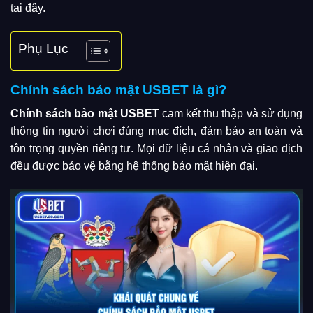
tại đây.
Phụ Lục
Chính sách bảo mật USBET là gì?
Chính sách bảo mật USBET
cam kết thu thập và sử dụng
thông tin người chơi đúng mục đích, đảm bảo an toàn và
tôn trọng quyền riêng tư. Mọi dữ liệu cá nhân và giao dịch
đều được bảo vệ bằng hệ thống bảo mật hiện đại.