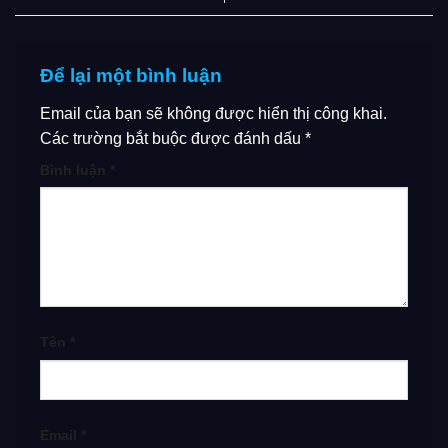
Để lại một bình luận
Email của bạn sẽ không được hiển thị công khai.
Các trường bắt buộc được đánh dấu
*
Bình luận
*
Tên
*
Email
*