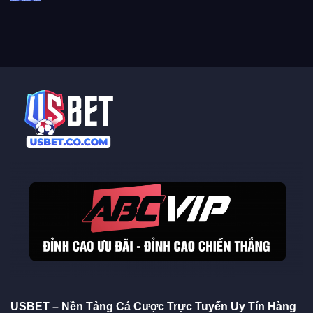
USBET – Nền Tảng Cá Cược Trực Tuyến Uy Tín Hàng