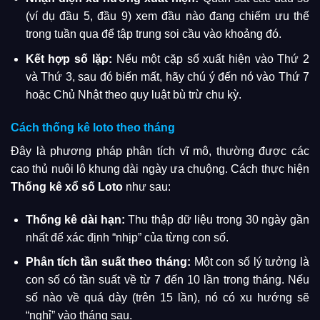
(ví dụ đầu 5, đầu 9) xem đầu nào đang chiếm ưu thế
trong tuần qua để tập trung soi cầu vào khoảng đó.
Kết hợp số lặp:
Nếu một cặp số xuất hiện vào Thứ 2
và Thứ 3, sau đó biến mất, hãy chú ý đến nó vào Thứ 7
hoặc Chủ Nhật theo quy luật bù trừ chu kỳ.
Cách thống kê loto theo tháng
Đây là phương pháp phân tích vĩ mô, thường được các
cao thủ nuôi lô khung dài ngày ưa chuộng. Cách thực hiện
Thống kê xổ số Loto
như sau:
Thống kê dài hạn:
Thu thập dữ liệu trong 30 ngày gần
nhất để xác định “nhịp” của từng con số.
Phân tích tần suất theo tháng:
Một con số lý tưởng là
con số có tần suất về từ 7 đến 10 lần trong tháng. Nếu
số nào về quá dày (trên 15 lần), nó có xu hướng sẽ
“nghỉ” vào tháng sau.