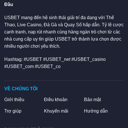
Đầu
USBET mang đến hệ sinh thái giải trí đa dạng với Thể
Thao, Live Casino, Đá Gà và Quay Số hấp dẫn. Tỷ lệ cược
cạnh tranh, nạp rút nhanh cùng hàng ngàn trò chơi từ các
nhà cung cấp uy tín giúp USBET trở thành lựa chọn được
nhiều người chơi yêu thích.
Hashtag: #USBET #USBET_net #USBET_casino
#USBET_com #USBET_co
VỀ CHÚNG TÔI
Giới thiệu
Điều khoản
Bảo mật
Trợ giúp
Khuyến mãi
Hướng dẫn