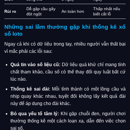
Dễ gặp cầu gãy
Thấp nhất nếu
Rủi ro
An toàn hơn
đột ngột
biết cắt lỗ
Những sai lầm thường gặp khi thống kê xổ
số loto
Ngay cả khi có dữ liệu trong tay, nhiều người vẫn thất bại
vì mắc phải các lỗi sau:
Quá tin vào số liệu cũ:
Dữ liệu quá khứ chỉ mang tính
chất tham khảo, cầu số có thể thay đổi quy luật bất cứ
lúc nào.
Thống kê sai đài:
Mỗi tỉnh thành có một lồng cầu và
nhịp quay khác nhau, tuyệt đối không lấy kết quả đài
này để áp dụng cho đài khác.
Bỏ qua yếu tố tâm lý:
Khi gặp chuỗi đen, người chơi
thường thống kê một cách loạn xạ, dẫn đến việc chọn
sai số.