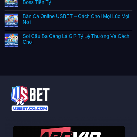
Boss Tiền Tỷ
Bắn Cá Online USBET – Cách Chơi Mọi Lúc Mọi
Nơi
Soi Cầu Ba Càng Là Gì? Tỷ Lệ Thưởng Và Cách
Chơi