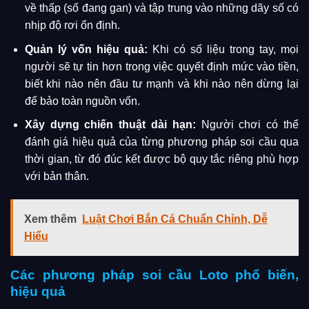
về thấp (số đang gan) và tập trung vào những dãy số có
nhịp độ rơi ổn định.
Quản lý vốn hiệu quả:
Khi có số liệu trong tay, mọi
người sẽ tự tin hơn trong việc quyết định mức vào tiền,
biết khi nào nên đầu tư mạnh và khi nào nên dừng lại
để bảo toàn nguồn vốn.
Xây dựng chiến thuật dài hạn:
Người chơi có thể
đánh giá hiệu quả của từng phương pháp soi cầu qua
thời gian, từ đó đúc kết được bộ quy tắc riêng phù hợp
với bản thân.
Xem thêm
Luật Chơi Bắn Cá Chuẩn Chỉnh, Dễ
Hiểu
Các phương pháp soi cầu Loto phổ biến,
hiệu quả