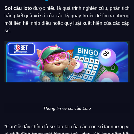
Soi cầu loto
được hiểu là quá trình nghiên cứu, phân tích
bảng kết quả xổ số của các kỳ quay trước để tìm ra những
mối liên hệ, nhịp điệu hoặc quy luật xuất hiện của các cặp
số.
Thông tin về soi cầu Loto
“Cầu” ở đây chính là sự lặp lại của các con số tại những vị