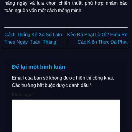
hằng ngày và lựa chọn chiến thuật phù hợp nhằm bảo
toàn nguồn vốn một cách thông minh.
Cách Thống Kê Xổ Số Loto
Kèo Đá Phạt Là Gì? Hiểu Rõ
Theo Ngày, Tuần, Tháng
Các Kiến Thức Đá Phạt
Để lại một bình luận
Email của bạn sẽ không được hiển thị công khai.
Các trường bắt buộc được đánh dấu
*
Bình luận
*