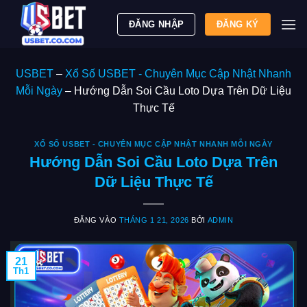
Bỏ
ĐĂNG NHẬP
ĐĂNG KÝ
qua
nội
dung
USBET
–
Xổ Số USBET - Chuyên Mục Cập Nhật Nhanh
Mỗi Ngày
–
Hướng Dẫn Soi Cầu Loto Dựa Trên Dữ Liệu
Thực Tế
XỔ SỐ USBET - CHUYÊN MỤC CẬP NHẬT NHANH MỖI NGÀY
Hướng Dẫn Soi Cầu Loto Dựa Trên
Dữ Liệu Thực Tế
ĐĂNG VÀO
THÁNG 1 21, 2026
BỞI
ADMIN
21
Th1