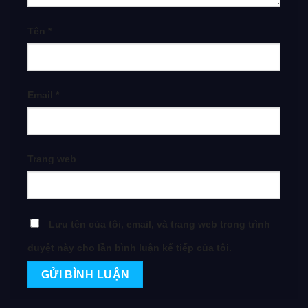
Tên
*
Email
*
Trang web
Lưu tên của tôi, email, và trang web trong trình
duyệt này cho lần bình luận kế tiếp của tôi.