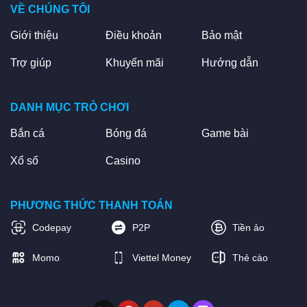
VỀ CHÚNG TÔI
Giới thiệu
Điều khoản
Bảo mật
Trợ giúp
Khuyến mãi
Hướng dẫn
DANH MỤC TRÒ CHƠI
Bắn cá
Bóng đá
Game bài
Xổ số
Casino
PHƯƠNG THỨC THANH TOÁN
Codepay
P2P
Tiền ảo
Momo
Viettel Money
Thẻ cào