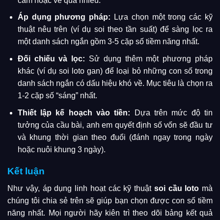
câm hoặc về quá nhiều.
Áp dụng phương pháp:
Lựa chọn một trong các kỹ
thuật nêu trên (ví dụ soi theo tần suất) để sàng lọc ra
một danh sách ngắn gồm 3-5 cặp số tiềm năng nhất.
Đối chiếu và lọc:
Sử dụng thêm một phương pháp
khác (ví dụ soi loto gan) để loại bỏ những con số trong
danh sách ngắn có dấu hiệu khó về. Mục tiêu là chọn ra
1-2 cặp số “sáng” nhất.
Thiết lập kế hoạch vào tiền:
Dựa trên mức độ tin
tưởng của cầu bài, anh em quyết định số vốn sẽ đầu tư
và khung thời gian theo đuổi (đánh ngay trong ngày
hoặc nuôi khung 3 ngày).
Kết luận
Như vậy, áp dụng linh hoạt các kỹ thuật
soi cầu loto
mà
chúng tôi chia sẻ trên sẽ giúp bạn chọn được con số tiềm
năng nhất. Mọi người hãy kiên trì theo dõi bảng kết quả