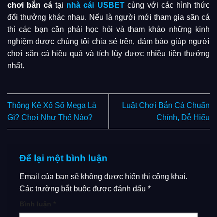
chơi bắn cá
tại
nhà cái USBET
cùng với các hình thức
đổi thưởng khác nhau. Nếu là người mới tham gia săn cá
thì các bạn cần phải học hỏi và tham khảo những kinh
nghiệm được chúng tôi chia sẻ trên, đảm bảo giúp người
chơi săn cá hiệu quả và tích lũy được nhiều tiền thưởng
nhất.
Thống Kê Xổ Số Mega Là
Luật Chơi Bắn Cá Chuẩn
Gì? Chơi Như Thế Nào?
Chỉnh, Dễ Hiểu
Để lại một bình luận
Email của bạn sẽ không được hiển thị công khai.
Các trường bắt buộc được đánh dấu
*
Bình luận
*