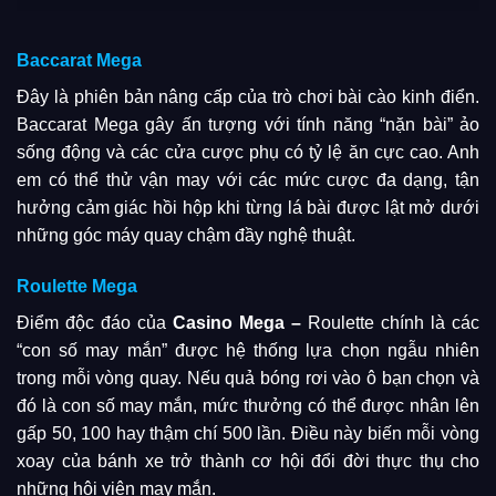
Baccarat Mega
Đây là phiên bản nâng cấp của trò chơi bài cào kinh điển.
Baccarat Mega gây ấn tượng với tính năng “nặn bài” ảo
sống động và các cửa cược phụ có tỷ lệ ăn cực cao. Anh
em có thể thử vận may với các mức cược đa dạng, tận
hưởng cảm giác hồi hộp khi từng lá bài được lật mở dưới
những góc máy quay chậm đầy nghệ thuật.
Roulette Mega
Điểm độc đáo của
Casino Mega –
Roulette chính là các
“con số may mắn” được hệ thống lựa chọn ngẫu nhiên
trong mỗi vòng quay. Nếu quả bóng rơi vào ô bạn chọn và
đó là con số may mắn, mức thưởng có thể được nhân lên
gấp 50, 100 hay thậm chí 500 lần. Điều này biến mỗi vòng
xoay của bánh xe trở thành cơ hội đổi đời thực thụ cho
những hội viên may mắn.