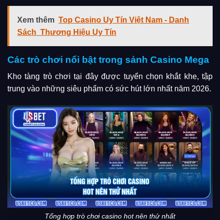
Xem thêm
Top Casino Uy Tín Việt Nam - Danh
Sách Thương Hiệu Uy Tín
Các trò chơi nổi bật trong sảnh Casino Mega
Kho tàng trò chơi tại đây được tuyển chọn khắt khe, tập
trung vào những siêu phẩm có sức hút lớn nhất năm 2026.
Tổng hợp trò chơi casino hot nên thử nhất