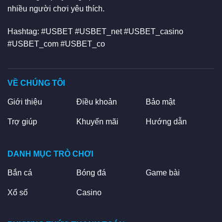
nhiều người chơi yêu thích.
Hashtag: #USBET #USBET_net #USBET_casino
#USBET_com #USBET_co
VỀ CHÚNG TÔI
Giới thiệu
Điều khoản
Bảo mật
Trợ giúp
Khuyến mãi
Hướng dẫn
DANH MỤC TRÒ CHƠI
Bắn cá
Bóng đá
Game bài
Xổ số
Casino