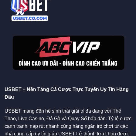
USBET – Nền Tảng Cá Cược Trực Tuyến Uy Tín Hàng
Đầu
USBET mang đến hệ sinh thái giải trí đa dạng với Thể
Thao, Live Casino, Đá Gà và Quay Số hấp dẫn. Tỷ lệ cược
cạnh tranh, nạp rút nhanh cùng hàng ngàn trò chơi từ các
nhà cung cấp uy tín giúp USBET trở thành lựa chọn được