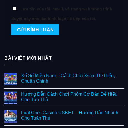
Lưu tên của tôi, email, và trang web trong trình
duyệt này cho lần bình luận kế tiếp của tôi.
BÀI VIẾT MỚI NHẤT
Xổ Số Miền Nam – Cách Chơi Xsmn Dễ Hiểu,
Chuẩn Chỉnh
Hướng Dẫn Cách Chơi Phỏm Cơ Bản Dễ Hiểu
Cho Tân Thủ
Luật Chơi Casino USBET – Hướng Dẫn Nhanh
Cho Tuân Thủ