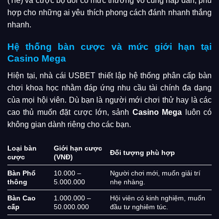
(Tie) và cược bộ đôi có mức thưởng vô cùng hấp dẫn, phù
hợp cho những ai yêu thích phong cách đánh nhanh thắng
nhanh.
Hệ thống bàn cược và mức giới hạn tại
Casino Mega
Hiện tại, nhà cái USBET thiết lập hệ thống phân cấp bàn
chơi khoa học nhằm đáp ứng nhu cầu tài chính đa dạng
của mọi hội viên. Dù bạn là người mới chơi thử hay là các
cao thủ muốn đặt cược lớn, sảnh
Casino Mega
luôn có
không gian dành riêng cho các bạn.
Loại bàn
Giới hạn cược
Đối tượng phù hợp
cược
(VNĐ)
Bàn Phổ
10.000 –
Người chơi mới, muốn giải trí
thông
5.000.000
nhẹ nhàng.
Bàn Cao
1.000.000 –
Hội viên có kinh nghiệm, muốn
cấp
50.000.000
đầu tư nghiêm túc.