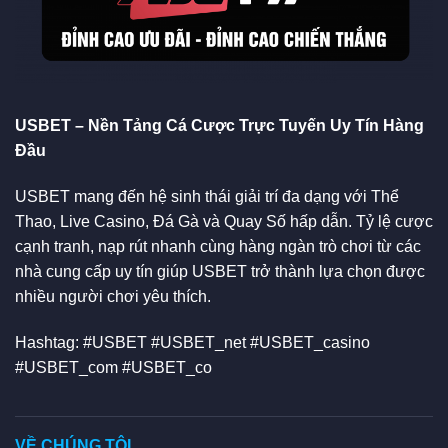
USBET – Nền Tảng Cá Cược Trực Tuyến Uy Tín Hàng
Đầu
USBET mang đến hệ sinh thái giải trí đa dạng với Thể
Thao, Live Casino, Đá Gà và Quay Số hấp dẫn. Tỷ lệ cược
cạnh tranh, nạp rút nhanh cùng hàng ngàn trò chơi từ các
nhà cung cấp uy tín giúp USBET trở thành lựa chọn được
nhiều người chơi yêu thích.
Hashtag: #USBET #USBET_net #USBET_casino
#USBET_com #USBET_co
VỀ CHÚNG TÔI