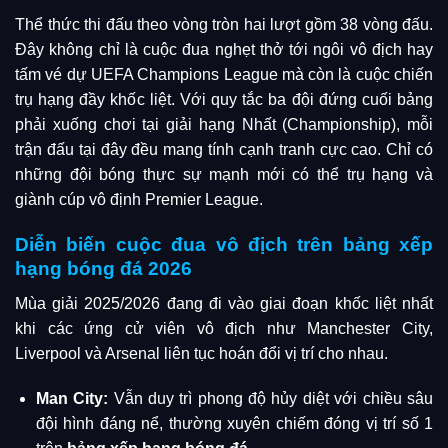
Thể thức thi đấu theo vòng tròn hai lượt gồm 38 vòng đấu.
Đây không chỉ là cuộc đua nghẹt thở tới ngôi vô địch hay
tấm vé dự UEFA Champions League mà còn là cuộc chiến
trụ hạng đầy khốc liệt. Với quy tắc ba đội đứng cuối bảng
phải xuống chơi tại giải hạng Nhất (Championship), mỗi
trận đấu tại đây đều mang tính cạnh tranh cực cao. Chỉ có
những đội bóng thực sự mạnh mới có thể trụ hạng và
giành cúp vô định Premier League.
Diễn biến cuộc đua vô địch trên bảng xếp
hạng bóng đá 2026
Mùa giải 2025/2026 đang đi vào giai đoạn khốc liệt nhất
khi các ứng cử viên vô địch như Manchester City,
Liverpool và Arsenal liên tục hoán đổi vị trí cho nhau.
Man City:
Vẫn duy trì phong độ hủy diệt với chiều sâu
đội hình đáng nể, thường xuyên chiếm đóng vị trí số 1