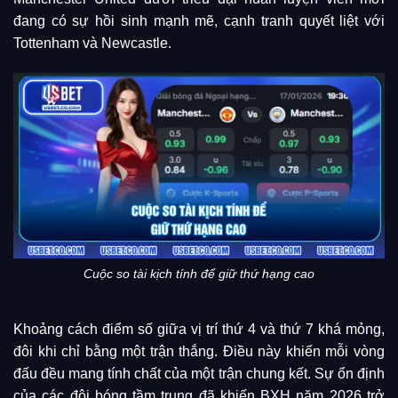
đang có sự hồi sinh mạnh mẽ, cạnh tranh quyết liệt với
Tottenham và Newcastle.
Cuộc so tài kịch tính để giữ thứ hạng cao
Khoảng cách điểm số giữa vị trí thứ 4 và thứ 7 khá mỏng,
đôi khi chỉ bằng một trận thắng. Điều này khiến mỗi vòng
đấu đều mang tính chất của một trận chung kết. Sự ổn định
của các đội bóng tầm trung đã khiến BXH năm 2026 trở