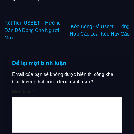
Rút Tiền USBET – Hướng
Kèo Bóng Đá Usbet – Tổng
Dẫn Dễ Dàng Cho Người
Hợp Các Loại Kèo Hay Gặp
Mới
Để lại một bình luận
Email của bạn sẽ không được hiển thị công khai.
Các trường bắt buộc được đánh dấu
*
Bình luận
*