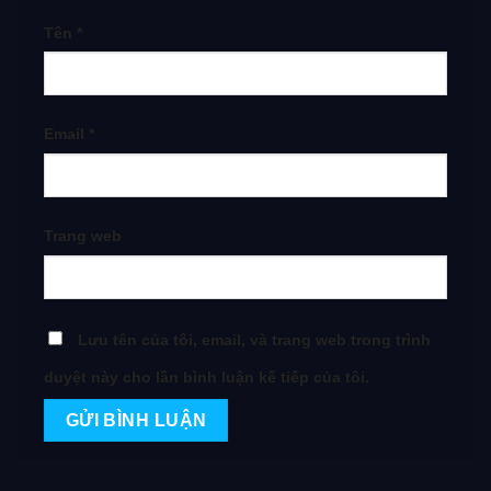
Tên
*
Email
*
Trang web
Lưu tên của tôi, email, và trang web trong trình
duyệt này cho lần bình luận kế tiếp của tôi.