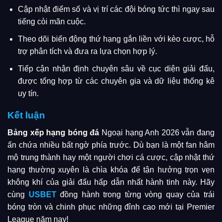
Cập nhật điểm số và vị trí các đội bóng tức thì ngay sau
tiếng còi mãn cuộc.
Theo dõi biến động thứ hạng gắn liền với kèo cược, hỗ
trợ phân tích và đưa ra lựa chọn hợp lý.
Tiếp cận nhận định chuyên sâu về cục diện giải đấu,
được tổng hợp từ các chuyên gia và dữ liệu thống kê
uy tín.
Kết luận
Bảng xếp hạng bóng đá
Ngoại hạng Anh 2026 vẫn đang
ẩn chứa nhiều bất ngờ phía trước. Dù bạn là một fan hâm
mộ trung thành hay một người chơi cá cược, cập nhật thứ
hạng thường xuyên là chìa khóa để tận hưởng trọn vẹn
không khí của giải đấu hấp dẫn nhất hành tinh này. Hãy
cùng
USBET
đồng hành trong từng vòng quay của trái
bóng tròn và chinh phục những đỉnh cao mới tại Premier
League năm nay!